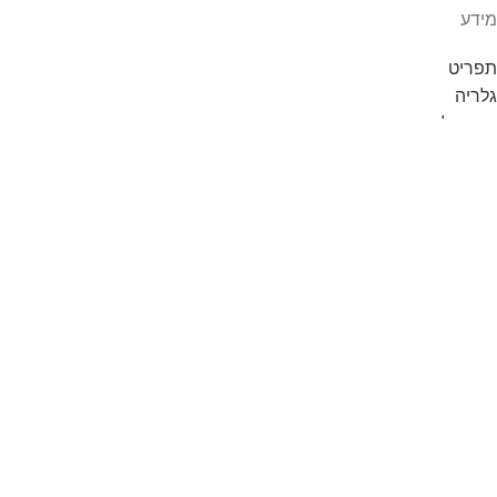
מידע
תפריט
גלריה
קצת עלינו
הזמנת מנות ואירועים
יצירת קשר
מדיניות פרטיות
תנאי שירות
קצביית "פקה מו"